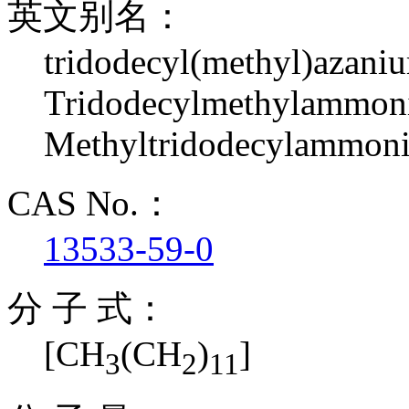
英文别名：
tridodecyl(methyl)azaniu
Tridodecylmethylammoni
Methyltridodecylammoni
CAS No.：
13533-59-0
分 子 式：
[CH
(CH
)
]
3
2
11