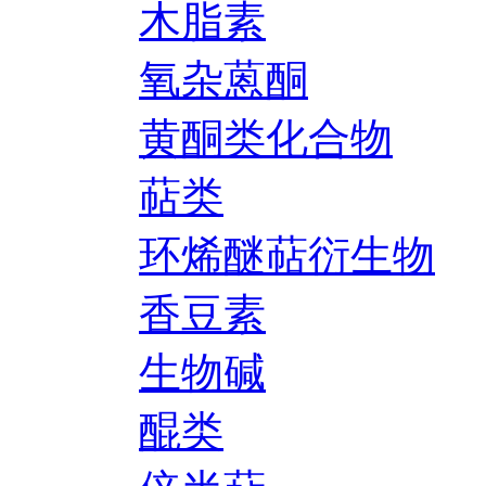
木脂素
氧杂蒽酮
黄酮类化合物
萜类
环烯醚萜衍生物
香豆素
生物碱
醌类