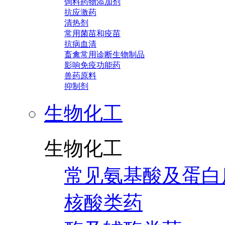
饲料药物添加剂
抗应激药
清热剂
常用菌苗和疫苗
抗病血清
畜禽常用诊断生物制品
影响免疫功能药
兽药原料
抑制剂
生物化工
生物化工
常见氨基酸及蛋白
核酸类药