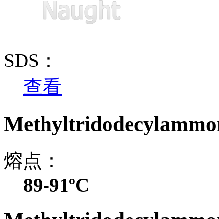
SDS：
查看
Methyltridodecylam
熔点：
89-91ºC