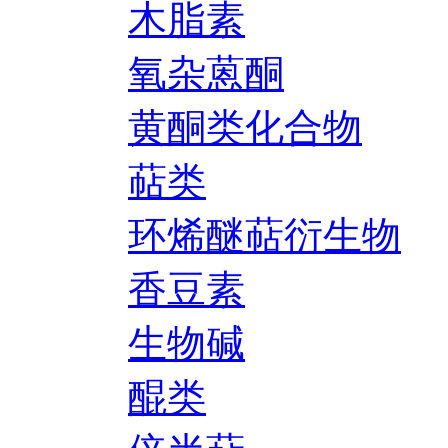
木脂素
氧杂蒽酮
黄酮类化合物
萜类
环烯醚萜衍生物
香豆素
生物碱
醌类