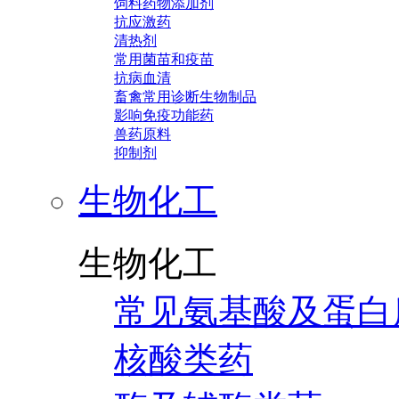
饲料药物添加剂
抗应激药
清热剂
常用菌苗和疫苗
抗病血清
畜禽常用诊断生物制品
影响免疫功能药
兽药原料
抑制剂
生物化工
生物化工
常见氨基酸及蛋白
核酸类药