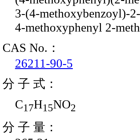
3-(4-methoxybenzoyl)-2-
4-methoxyphenyl 2-meth
CAS No.：
26211-90-5
分 子 式：
C
H
NO
17
15
2
分 子 量：