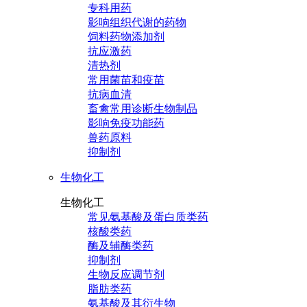
专科用药
影响组织代谢的药物
饲料药物添加剂
抗应激药
清热剂
常用菌苗和疫苗
抗病血清
畜禽常用诊断生物制品
影响免疫功能药
兽药原料
抑制剂
生物化工
生物化工
常见氨基酸及蛋白质类药
核酸类药
酶及辅酶类药
抑制剂
生物反应调节剂
脂肪类药
氨基酸及其衍生物