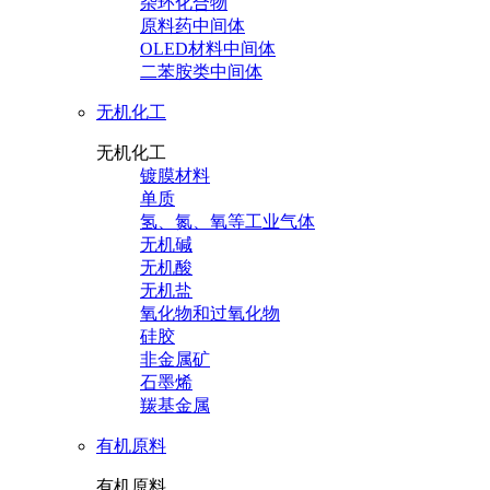
杂环化合物
原料药中间体
OLED材料中间体
二苯胺类中间体
无机化工
无机化工
镀膜材料
单质
氢、氮、氧等工业气体
无机碱
无机酸
无机盐
氧化物和过氧化物
硅胶
非金属矿
石墨烯
羰基金属
有机原料
有机原料