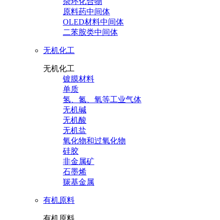
杂环化合物
原料药中间体
OLED材料中间体
二苯胺类中间体
无机化工
无机化工
镀膜材料
单质
氢、氮、氧等工业气体
无机碱
无机酸
无机盐
氧化物和过氧化物
硅胶
非金属矿
石墨烯
羰基金属
有机原料
有机原料