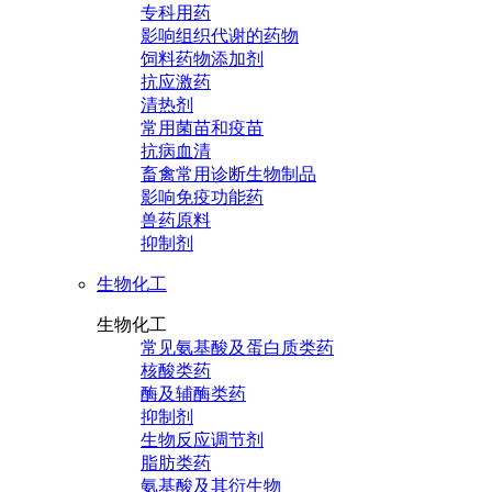
专科用药
影响组织代谢的药物
饲料药物添加剂
抗应激药
清热剂
常用菌苗和疫苗
抗病血清
畜禽常用诊断生物制品
影响免疫功能药
兽药原料
抑制剂
生物化工
生物化工
常见氨基酸及蛋白质类药
核酸类药
酶及辅酶类药
抑制剂
生物反应调节剂
脂肪类药
氨基酸及其衍生物