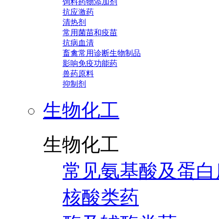
饲料药物添加剂
抗应激药
清热剂
常用菌苗和疫苗
抗病血清
畜禽常用诊断生物制品
影响免疫功能药
兽药原料
抑制剂
生物化工
生物化工
常见氨基酸及蛋白
核酸类药