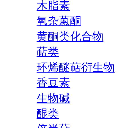
木脂素
氧杂蒽酮
黄酮类化合物
萜类
环烯醚萜衍生物
香豆素
生物碱
醌类