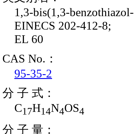
1,3-bis(1,3-benzothiazol
EINECS 202-412-8;
EL 60
CAS No.：
95-35-2
分 子 式：
C
H
N
OS
17
14
4
4
分 子 量：