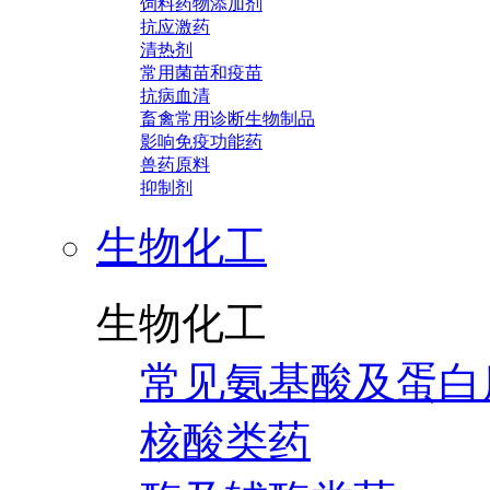
饲料药物添加剂
抗应激药
清热剂
常用菌苗和疫苗
抗病血清
畜禽常用诊断生物制品
影响免疫功能药
兽药原料
抑制剂
生物化工
生物化工
常见氨基酸及蛋白
核酸类药