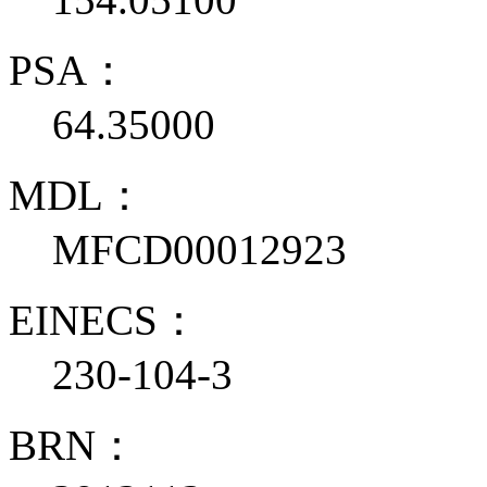
PSA：
64.35000
MDL：
MFCD00012923
EINECS：
230-104-3
BRN：