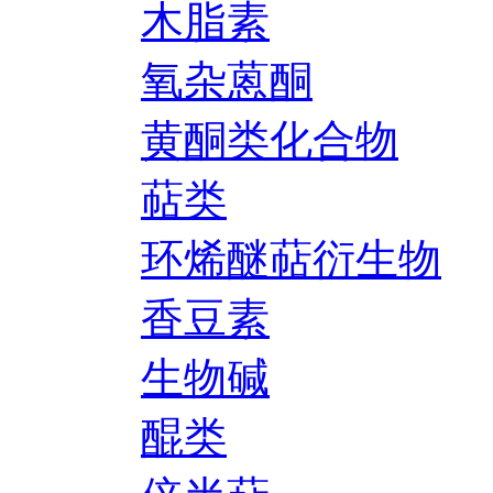
木脂素
氧杂蒽酮
黄酮类化合物
萜类
环烯醚萜衍生物
香豆素
生物碱
醌类