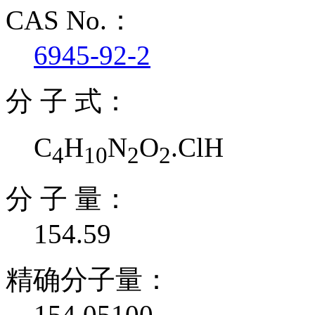
CAS No.：
6945-92-2
分 子 式：
C
H
N
O
.ClH
4
10
2
2
分 子 量：
154.59
精确分子量：
154.05100