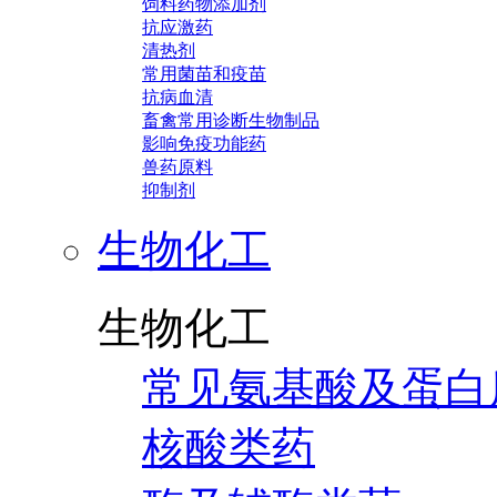
饲料药物添加剂
抗应激药
清热剂
常用菌苗和疫苗
抗病血清
畜禽常用诊断生物制品
影响免疫功能药
兽药原料
抑制剂
生物化工
生物化工
常见氨基酸及蛋白
核酸类药