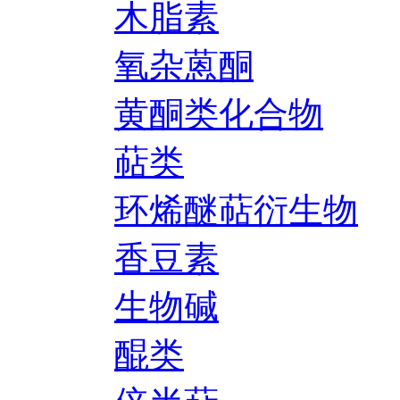
木脂素
氧杂蒽酮
黄酮类化合物
萜类
环烯醚萜衍生物
香豆素
生物碱
醌类