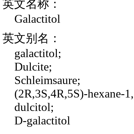
英文名称：
Galactitol
英文别名：
galactitol;
Dulcite;
Schleimsaure;
(2R,3S,4R,5S)-hexane-1,
dulcitol;
D-galactitol