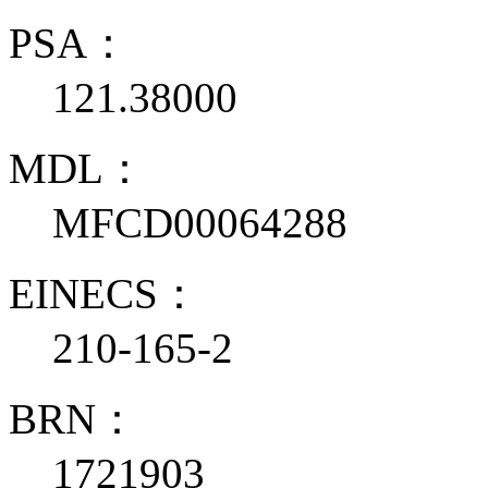
PSA：
121.38000
MDL：
MFCD00064288
EINECS：
210-165-2
BRN：
1721903