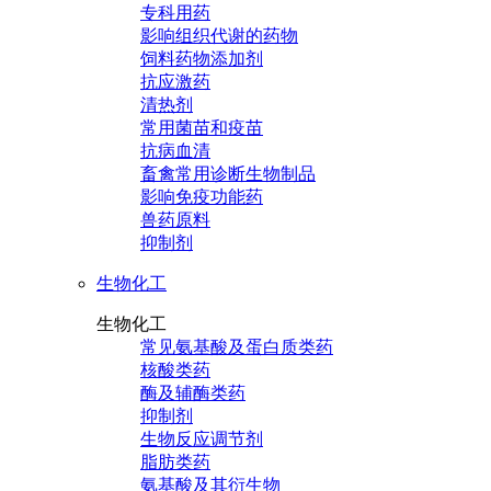
专科用药
影响组织代谢的药物
饲料药物添加剂
抗应激药
清热剂
常用菌苗和疫苗
抗病血清
畜禽常用诊断生物制品
影响免疫功能药
兽药原料
抑制剂
生物化工
生物化工
常见氨基酸及蛋白质类药
核酸类药
酶及辅酶类药
抑制剂
生物反应调节剂
脂肪类药
氨基酸及其衍生物