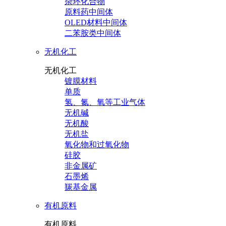
杂环化合物
原料药中间体
OLED材料中间体
二苯胺类中间体
无机化工
无机化工
镀膜材料
单质
氢、氮、氧等工业气体
无机碱
无机酸
无机盐
氧化物和过氧化物
硅胶
非金属矿
石墨烯
羰基金属
有机原料
有机原料