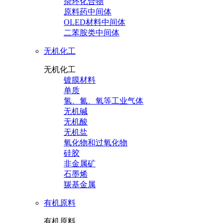
杂环化合物
原料药中间体
OLED材料中间体
二苯胺类中间体
无机化工
无机化工
镀膜材料
单质
氢、氮、氧等工业气体
无机碱
无机酸
无机盐
氧化物和过氧化物
硅胶
非金属矿
石墨烯
羰基金属
有机原料
有机原料