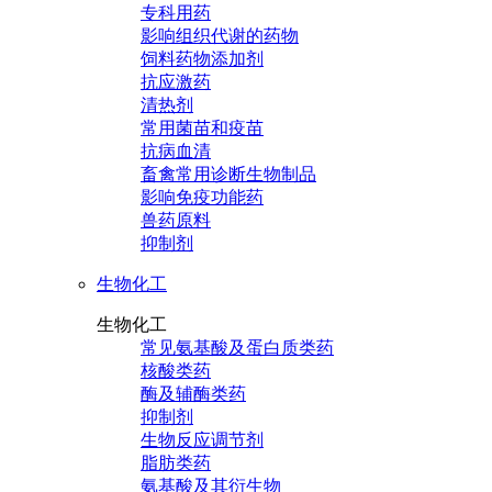
专科用药
影响组织代谢的药物
饲料药物添加剂
抗应激药
清热剂
常用菌苗和疫苗
抗病血清
畜禽常用诊断生物制品
影响免疫功能药
兽药原料
抑制剂
生物化工
生物化工
常见氨基酸及蛋白质类药
核酸类药
酶及辅酶类药
抑制剂
生物反应调节剂
脂肪类药
氨基酸及其衍生物