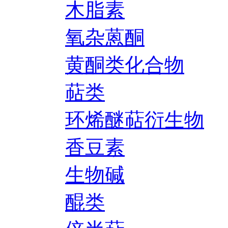
木脂素
氧杂蒽酮
黄酮类化合物
萜类
环烯醚萜衍生物
香豆素
生物碱
醌类