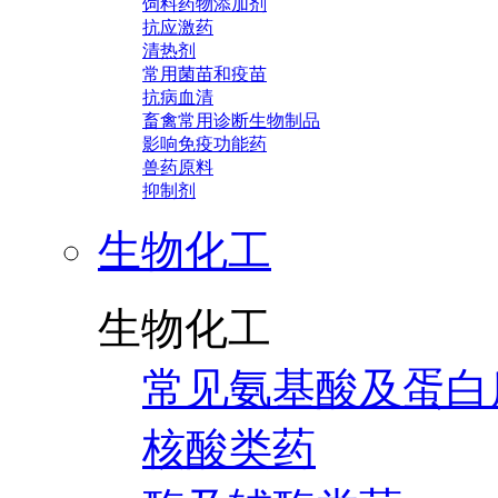
饲料药物添加剂
抗应激药
清热剂
常用菌苗和疫苗
抗病血清
畜禽常用诊断生物制品
影响免疫功能药
兽药原料
抑制剂
生物化工
生物化工
常见氨基酸及蛋白
核酸类药