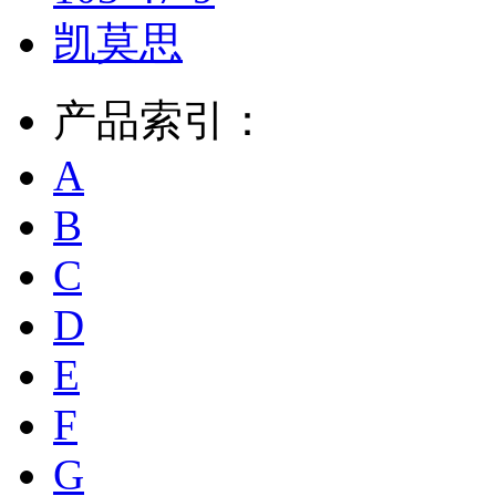
凯莫思
产品索引：
A
B
C
D
E
F
G