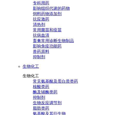
专科用药
影响组织代谢的药物
饲料药物添加剂
抗应激药
清热剂
常用菌苗和疫苗
抗病血清
畜禽常用诊断生物制品
影响免疫功能药
兽药原料
抑制剂
生物化工
生物化工
常见氨基酸及蛋白质类药
核酸类药
酶及辅酶类药
抑制剂
生物反应调节剂
脂肪类药
氨基酸及其衍生物