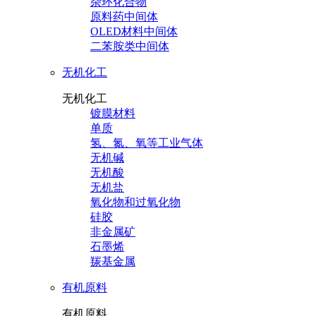
杂环化合物
原料药中间体
OLED材料中间体
二苯胺类中间体
无机化工
无机化工
镀膜材料
单质
氢、氮、氧等工业气体
无机碱
无机酸
无机盐
氧化物和过氧化物
硅胶
非金属矿
石墨烯
羰基金属
有机原料
有机原料