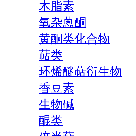
木脂素
氧杂蒽酮
黄酮类化合物
萜类
环烯醚萜衍生物
香豆素
生物碱
醌类