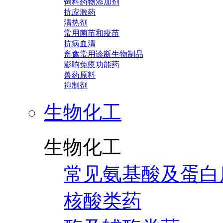
饲料药物添加剂
抗应激药
清热剂
常用菌苗和疫苗
抗病血清
畜禽常用诊断生物制品
影响免疫功能药
兽药原料
抑制剂
生物化工
生物化工
常见氨基酸及蛋白
核酸类药