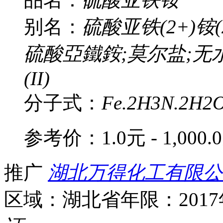
别名：
硫酸亚铁(2+)铵(
硫酸亞鐵銨;莫尔盐;无
(II)
分子式：
Fe.2H3N.2H2
参考价：
1.0元 - 1,000.
推广
湖北万得化工有限公
区域：湖北省
年限：201