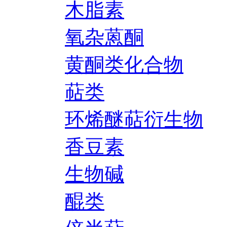
木脂素
氧杂蒽酮
黄酮类化合物
萜类
环烯醚萜衍生物
香豆素
生物碱
醌类