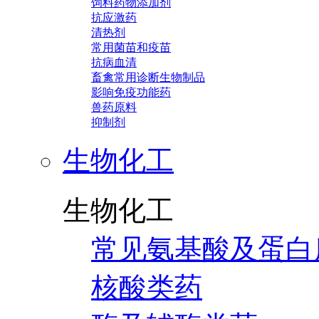
饲料药物添加剂
抗应激药
清热剂
常用菌苗和疫苗
抗病血清
畜禽常用诊断生物制品
影响免疫功能药
兽药原料
抑制剂
生物化工
生物化工
常见氨基酸及蛋白
核酸类药