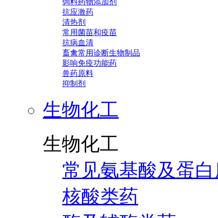
饲料药物添加剂
抗应激药
清热剂
常用菌苗和疫苗
抗病血清
畜禽常用诊断生物制品
影响免疫功能药
兽药原料
抑制剂
生物化工
生物化工
常见氨基酸及蛋白
核酸类药