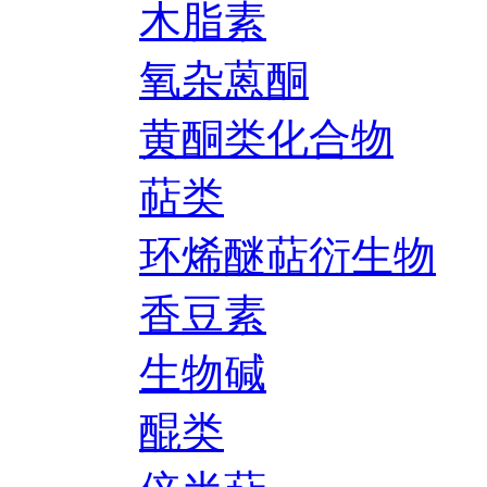
木脂素
氧杂蒽酮
黄酮类化合物
萜类
环烯醚萜衍生物
香豆素
生物碱
醌类