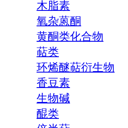
木脂素
氧杂蒽酮
黄酮类化合物
萜类
环烯醚萜衍生物
香豆素
生物碱
醌类