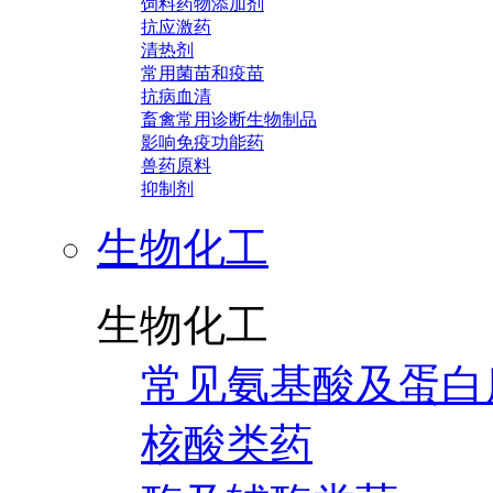
饲料药物添加剂
抗应激药
清热剂
常用菌苗和疫苗
抗病血清
畜禽常用诊断生物制品
影响免疫功能药
兽药原料
抑制剂
生物化工
生物化工
常见氨基酸及蛋白
核酸类药