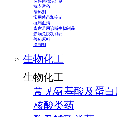
饲料药物添加剂
抗应激药
清热剂
常用菌苗和疫苗
抗病血清
畜禽常用诊断生物制品
影响免疫功能药
兽药原料
抑制剂
生物化工
生物化工
常见氨基酸及蛋白
核酸类药