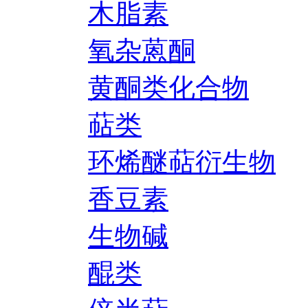
木脂素
氧杂蒽酮
黄酮类化合物
萜类
环烯醚萜衍生物
香豆素
生物碱
醌类