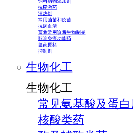
饲料药物添加剂
抗应激药
清热剂
常用菌苗和疫苗
抗病血清
畜禽常用诊断生物制品
影响免疫功能药
兽药原料
抑制剂
生物化工
生物化工
常见氨基酸及蛋白
核酸类药