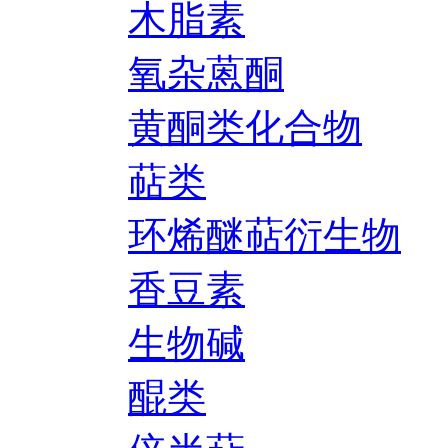
木脂素
氧杂蒽酮
黄酮类化合物
萜类
环烯醚萜衍生物
香豆素
生物碱
醌类