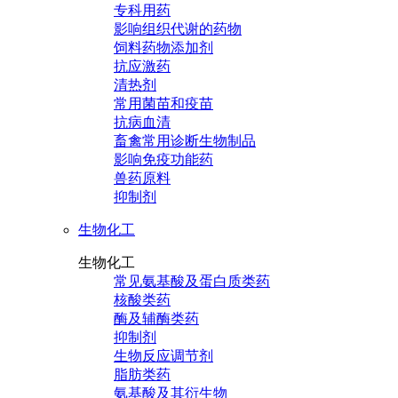
专科用药
影响组织代谢的药物
饲料药物添加剂
抗应激药
清热剂
常用菌苗和疫苗
抗病血清
畜禽常用诊断生物制品
影响免疫功能药
兽药原料
抑制剂
生物化工
生物化工
常见氨基酸及蛋白质类药
核酸类药
酶及辅酶类药
抑制剂
生物反应调节剂
脂肪类药
氨基酸及其衍生物