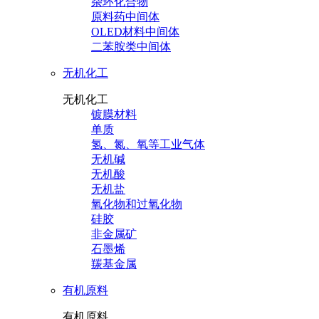
杂环化合物
原料药中间体
OLED材料中间体
二苯胺类中间体
无机化工
无机化工
镀膜材料
单质
氢、氮、氧等工业气体
无机碱
无机酸
无机盐
氧化物和过氧化物
硅胶
非金属矿
石墨烯
羰基金属
有机原料
有机原料