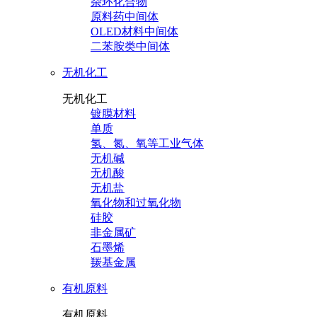
杂环化合物
原料药中间体
OLED材料中间体
二苯胺类中间体
无机化工
无机化工
镀膜材料
单质
氢、氮、氧等工业气体
无机碱
无机酸
无机盐
氧化物和过氧化物
硅胶
非金属矿
石墨烯
羰基金属
有机原料
有机原料