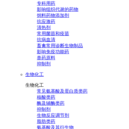
专科用药
影响组织代谢的药物
饲料药物添加剂
抗应激药
清热剂
常用菌苗和疫苗
抗病血清
畜禽常用诊断生物制品
影响免疫功能药
兽药原料
抑制剂
生物化工
生物化工
常见氨基酸及蛋白质类药
核酸类药
酶及辅酶类药
抑制剂
生物反应调节剂
脂肪类药
氨基酸及其衍生物