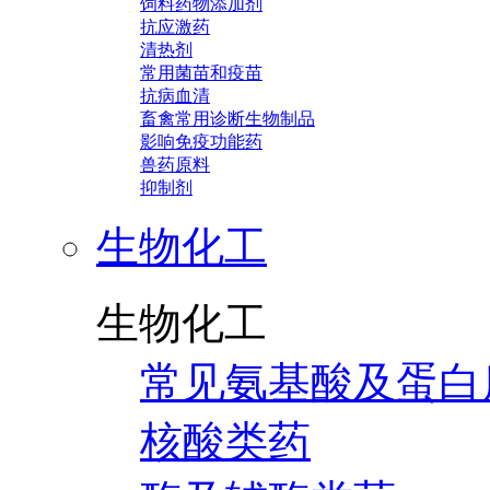
饲料药物添加剂
抗应激药
清热剂
常用菌苗和疫苗
抗病血清
畜禽常用诊断生物制品
影响免疫功能药
兽药原料
抑制剂
生物化工
生物化工
常见氨基酸及蛋白
核酸类药