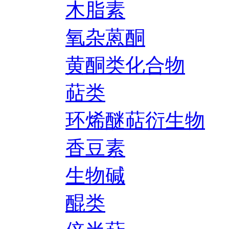
木脂素
氧杂蒽酮
黄酮类化合物
萜类
环烯醚萜衍生物
香豆素
生物碱
醌类