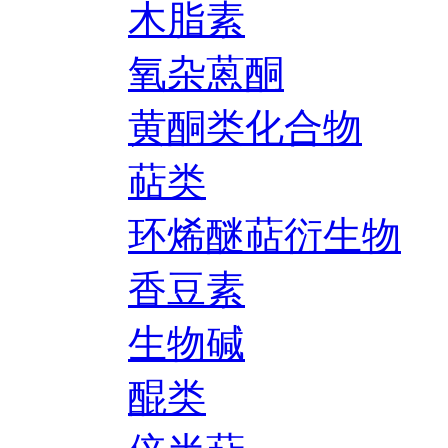
木脂素
氧杂蒽酮
黄酮类化合物
萜类
环烯醚萜衍生物
香豆素
生物碱
醌类