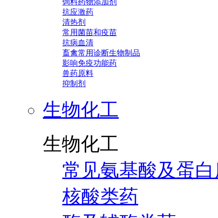
饲料药物添加剂
抗应激药
清热剂
常用菌苗和疫苗
抗病血清
畜禽常用诊断生物制品
影响免疫功能药
兽药原料
抑制剂
生物化工
生物化工
常见氨基酸及蛋白
核酸类药