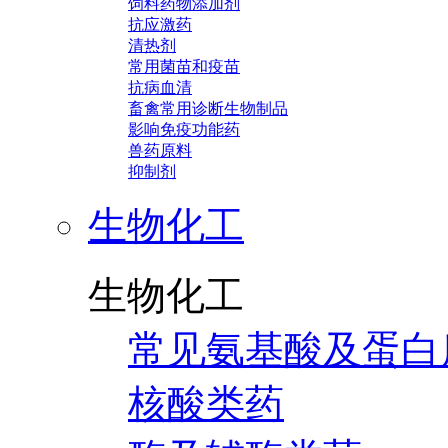
饲料药物添加剂
抗应激药
清热剂
常用菌苗和疫苗
抗病血清
畜禽常用诊断生物制品
影响免疫功能药
兽药原料
抑制剂
生物化工
生物化工
常见氨基酸及蛋白
核酸类药