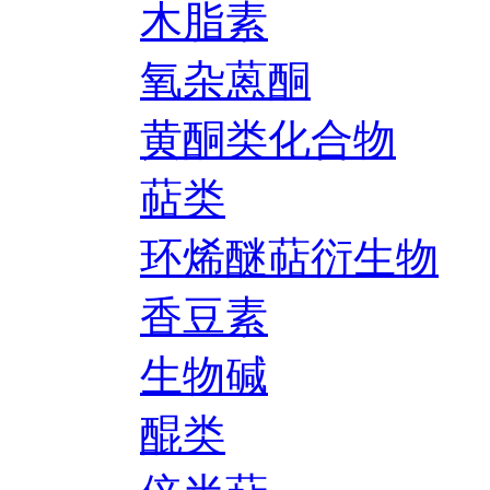
木脂素
氧杂蒽酮
黄酮类化合物
萜类
环烯醚萜衍生物
香豆素
生物碱
醌类