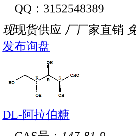
QQ：3152548389
现
现货供应
厂
厂家直销
发布询盘
DL-阿拉伯糖
CAS号：
147-81-9