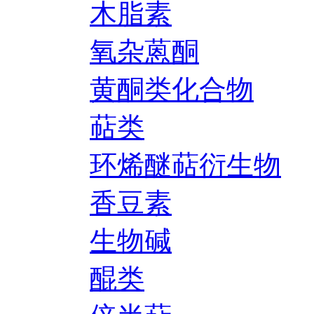
木脂素
氧杂蒽酮
黄酮类化合物
萜类
环烯醚萜衍生物
香豆素
生物碱
醌类