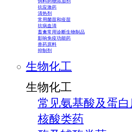
饲料药物添加剂
抗应激药
清热剂
常用菌苗和疫苗
抗病血清
畜禽常用诊断生物制品
影响免疫功能药
兽药原料
抑制剂
生物化工
生物化工
常见氨基酸及蛋白
核酸类药