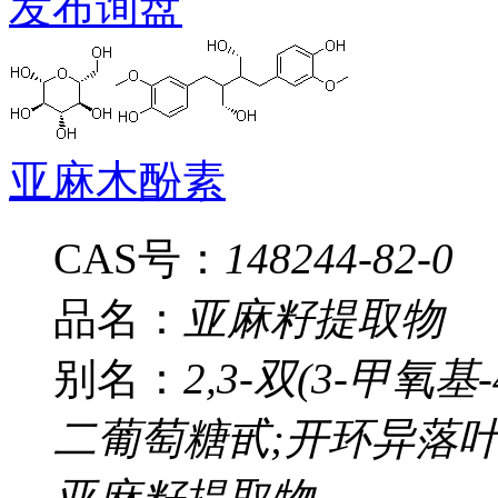
发布询盘
亚麻木酚素
CAS号：
148244-82-0
品名：
亚麻籽提取物
别名：
2,3-双(3-甲氧基
二葡萄糖甙;开环异落叶