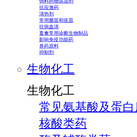
饲料药物添加剂
抗应激药
清热剂
常用菌苗和疫苗
抗病血清
畜禽常用诊断生物制品
影响免疫功能药
兽药原料
抑制剂
生物化工
生物化工
常见氨基酸及蛋白
核酸类药