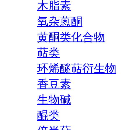
木脂素
氧杂蒽酮
黄酮类化合物
萜类
环烯醚萜衍生物
香豆素
生物碱
醌类