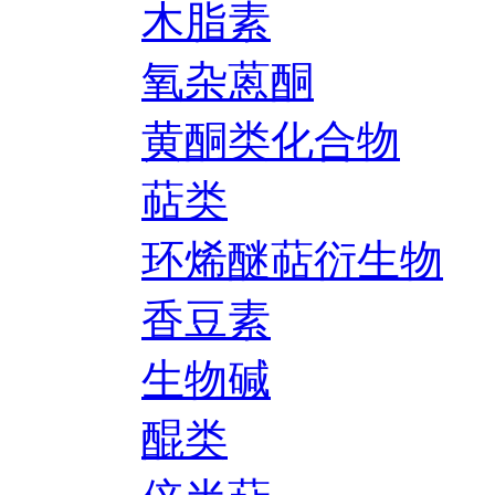
木脂素
氧杂蒽酮
黄酮类化合物
萜类
环烯醚萜衍生物
香豆素
生物碱
醌类