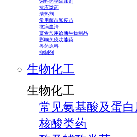
饲料药物添加剂
抗应激药
清热剂
常用菌苗和疫苗
抗病血清
畜禽常用诊断生物制品
影响免疫功能药
兽药原料
抑制剂
生物化工
生物化工
常见氨基酸及蛋白
核酸类药