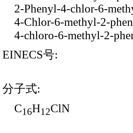
2-Phenyl-4-chlor-6-methy
4-Chlor-6-methyl-2-phen
4-chloro-6-methyl-2-phe
EINECS号:
分子式:
C
H
ClN
16
12