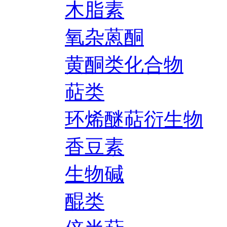
木脂素
氧杂蒽酮
黄酮类化合物
萜类
环烯醚萜衍生物
香豆素
生物碱
醌类