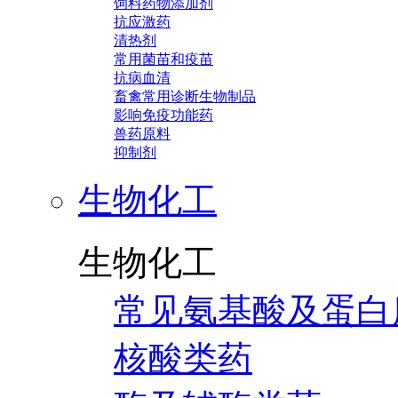
饲料药物添加剂
抗应激药
清热剂
常用菌苗和疫苗
抗病血清
畜禽常用诊断生物制品
影响免疫功能药
兽药原料
抑制剂
生物化工
生物化工
常见氨基酸及蛋白
核酸类药