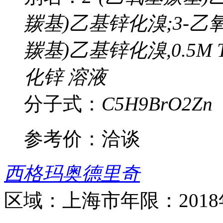
羰基)乙基锌化溴;3-乙氧
羰基)乙基锌化溴,0.5M 
化锌 溶液
分子式：
C5H9BrO2Zn
参考价：
洽谈
西格玛奥德里奇
区域：上海市
年限：201