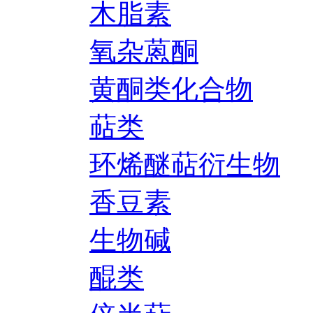
木脂素
氧杂蒽酮
黄酮类化合物
萜类
环烯醚萜衍生物
香豆素
生物碱
醌类