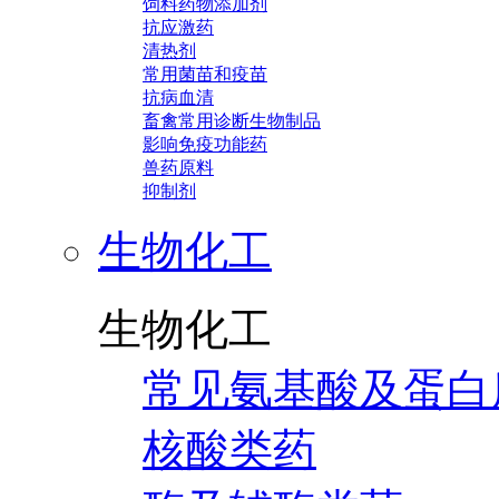
饲料药物添加剂
抗应激药
清热剂
常用菌苗和疫苗
抗病血清
畜禽常用诊断生物制品
影响免疫功能药
兽药原料
抑制剂
生物化工
生物化工
常见氨基酸及蛋白
核酸类药