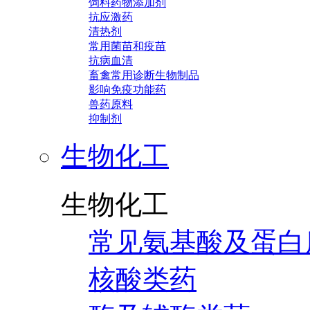
饲料药物添加剂
抗应激药
清热剂
常用菌苗和疫苗
抗病血清
畜禽常用诊断生物制品
影响免疫功能药
兽药原料
抑制剂
生物化工
生物化工
常见氨基酸及蛋白
核酸类药