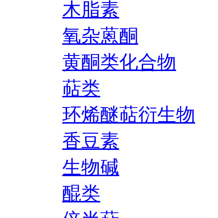
木脂素
氧杂蒽酮
黄酮类化合物
萜类
环烯醚萜衍生物
香豆素
生物碱
醌类