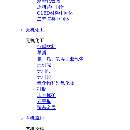
杂环化合物
原料药中间体
OLED材料中间体
二苯胺类中间体
无机化工
无机化工
镀膜材料
单质
氢、氮、氧等工业气体
无机碱
无机酸
无机盐
氧化物和过氧化物
硅胶
非金属矿
石墨烯
羰基金属
有机原料
有机原料