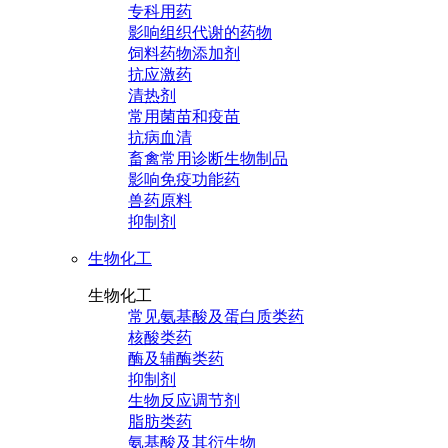
专科用药
影响组织代谢的药物
饲料药物添加剂
抗应激药
清热剂
常用菌苗和疫苗
抗病血清
畜禽常用诊断生物制品
影响免疫功能药
兽药原料
抑制剂
生物化工
生物化工
常见氨基酸及蛋白质类药
核酸类药
酶及辅酶类药
抑制剂
生物反应调节剂
脂肪类药
氨基酸及其衍生物