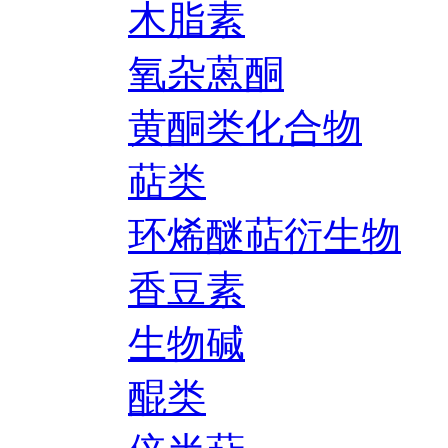
木脂素
氧杂蒽酮
黄酮类化合物
萜类
环烯醚萜衍生物
香豆素
生物碱
醌类