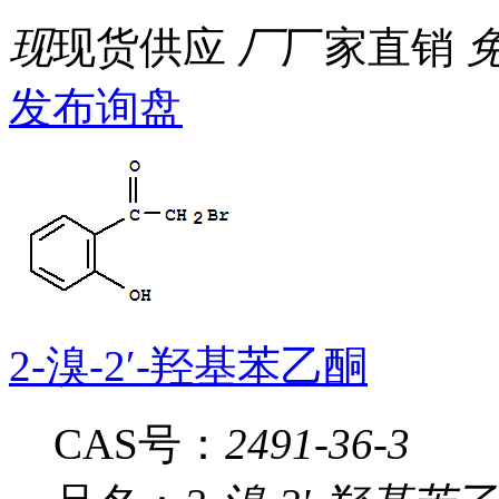
现
现货供应
厂
厂家直销
发布询盘
2-溴-2′-羟基苯乙酮
CAS号：
2491-36-3