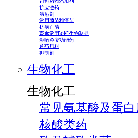
饲料药物添加剂
抗应激药
清热剂
常用菌苗和疫苗
抗病血清
畜禽常用诊断生物制品
影响免疫功能药
兽药原料
抑制剂
生物化工
生物化工
常见氨基酸及蛋白
核酸类药