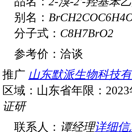
品名：
2-溴-2'-羟基苯
别名：
BrCH2COC6H4
分子式：
C8H7BrO2
参考价：
洽谈
推广
山东默派生物科技有
区域：山东省
年限：202
证
研
联系人：
谭经理
详细信