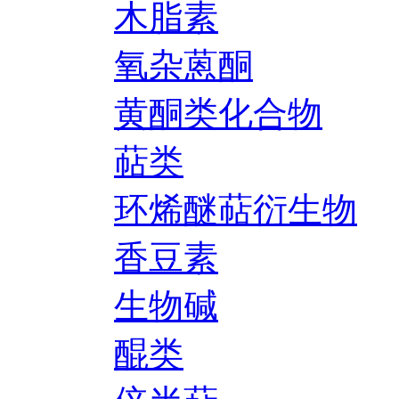
木脂素
氧杂蒽酮
黄酮类化合物
萜类
环烯醚萜衍生物
香豆素
生物碱
醌类