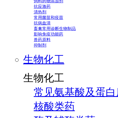
饲料药物添加剂
抗应激药
清热剂
常用菌苗和疫苗
抗病血清
畜禽常用诊断生物制品
影响免疫功能药
兽药原料
抑制剂
生物化工
生物化工
常见氨基酸及蛋白
核酸类药