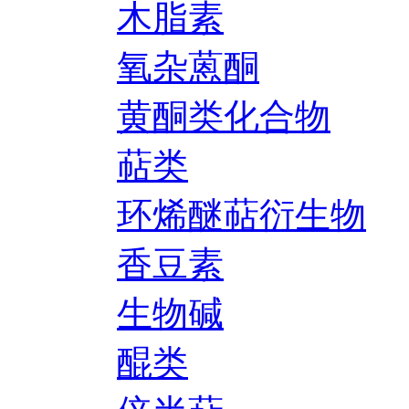
木脂素
氧杂蒽酮
黄酮类化合物
萜类
环烯醚萜衍生物
香豆素
生物碱
醌类