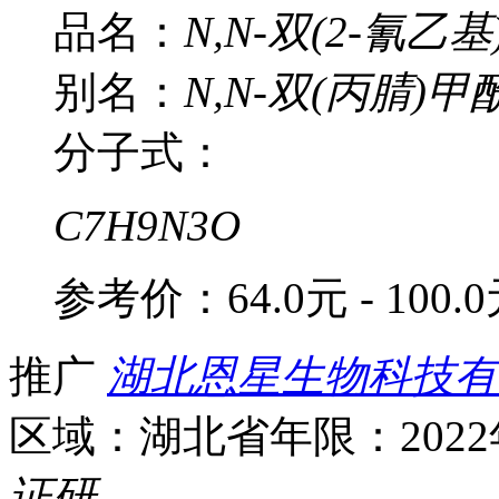
品名：
N,N-双(2-氰乙
别名：
N,N-双(丙腈)甲
分子式：
C7H9N3O
参考价：
64.0元 - 100.
推广
湖北恩星生物科技有
区域：湖北省
年限：202
证
研