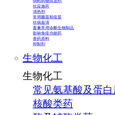
饲料药物添加剂
抗应激药
清热剂
常用菌苗和疫苗
抗病血清
畜禽常用诊断生物制品
影响免疫功能药
兽药原料
抑制剂
生物化工
生物化工
常见氨基酸及蛋白
核酸类药