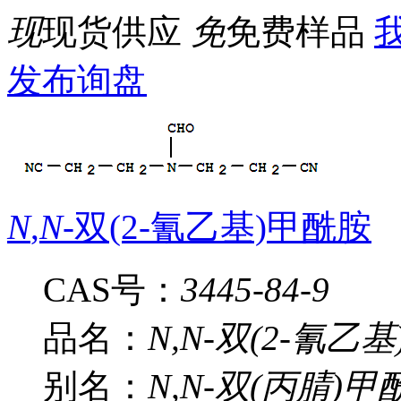
现
现货供应
免
免费样品
我
发布询盘
N
,
N
-双(2-氰乙基)甲酰胺
CAS号：
3445-84-9
品名：
N,N-双(2-氰乙
别名：
N,N-双(丙腈)甲