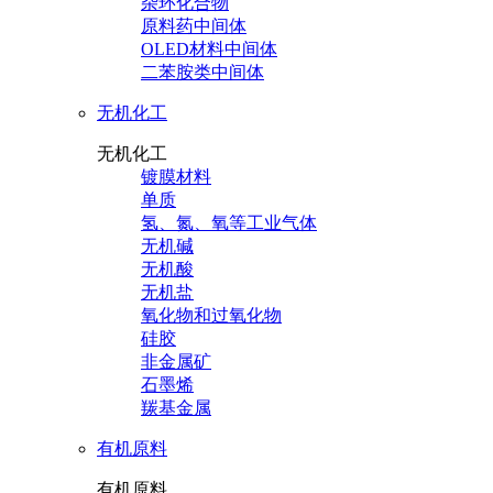
杂环化合物
原料药中间体
OLED材料中间体
二苯胺类中间体
无机化工
无机化工
镀膜材料
单质
氢、氮、氧等工业气体
无机碱
无机酸
无机盐
氧化物和过氧化物
硅胶
非金属矿
石墨烯
羰基金属
有机原料
有机原料