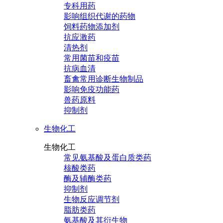
专科用药
影响组织代谢的药物
饲料药物添加剂
抗应激药
清热剂
常用菌苗和疫苗
抗病血清
畜禽常用诊断生物制品
影响免疫功能药
兽药原料
抑制剂
生物化工
生物化工
常见氨基酸及蛋白质类药
核酸类药
酶及辅酶类药
抑制剂
生物反应调节剂
脂肪类药
氨基酸及其衍生物