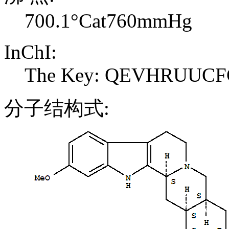
700.1°Cat760mmHg
InChI:
The Key: QEVHRUUC
分子结构式: