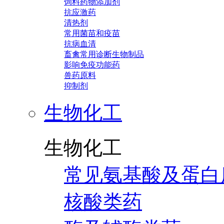
饲料药物添加剂
抗应激药
清热剂
常用菌苗和疫苗
抗病血清
畜禽常用诊断生物制品
影响免疫功能药
兽药原料
抑制剂
生物化工
生物化工
常见氨基酸及蛋白
核酸类药