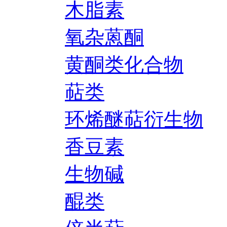
木脂素
氧杂蒽酮
黄酮类化合物
萜类
环烯醚萜衍生物
香豆素
生物碱
醌类