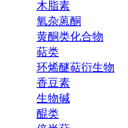
木脂素
氧杂蒽酮
黄酮类化合物
萜类
环烯醚萜衍生物
香豆素
生物碱
醌类