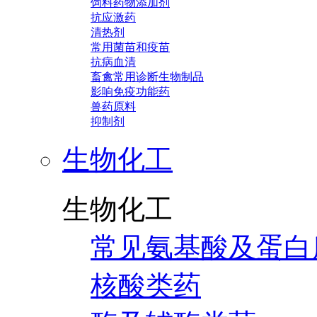
饲料药物添加剂
抗应激药
清热剂
常用菌苗和疫苗
抗病血清
畜禽常用诊断生物制品
影响免疫功能药
兽药原料
抑制剂
生物化工
生物化工
常见氨基酸及蛋白
核酸类药