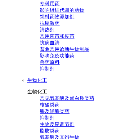
专科用药
影响组织代谢的药物
饲料药物添加剂
抗应激药
清热剂
常用菌苗和疫苗
抗病血清
畜禽常用诊断生物制品
影响免疫功能药
兽药原料
抑制剂
生物化工
生物化工
常见氨基酸及蛋白质类药
核酸类药
酶及辅酶类药
抑制剂
生物反应调节剂
脂肪类药
氨基酸及其衍生物