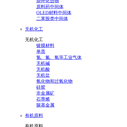
杂环化合物
原料药中间体
OLED材料中间体
二苯胺类中间体
无机化工
无机化工
镀膜材料
单质
氢、氮、氧等工业气体
无机碱
无机酸
无机盐
氧化物和过氧化物
硅胶
非金属矿
石墨烯
羰基金属
有机原料
有机原料