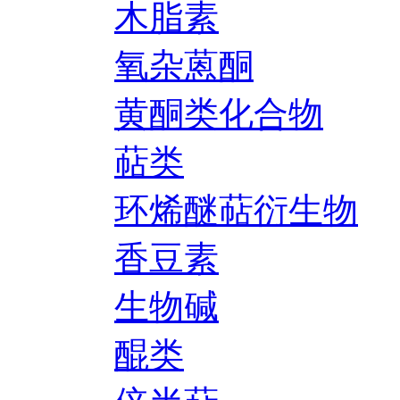
木脂素
氧杂蒽酮
黄酮类化合物
萜类
环烯醚萜衍生物
香豆素
生物碱
醌类