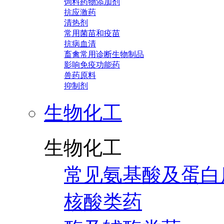
饲料药物添加剂
抗应激药
清热剂
常用菌苗和疫苗
抗病血清
畜禽常用诊断生物制品
影响免疫功能药
兽药原料
抑制剂
生物化工
生物化工
常见氨基酸及蛋白
核酸类药