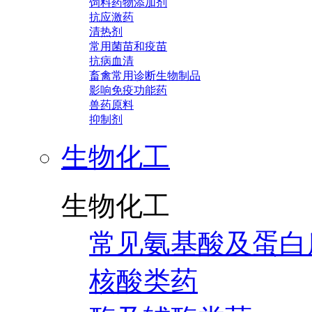
饲料药物添加剂
抗应激药
清热剂
常用菌苗和疫苗
抗病血清
畜禽常用诊断生物制品
影响免疫功能药
兽药原料
抑制剂
生物化工
生物化工
常见氨基酸及蛋白
核酸类药