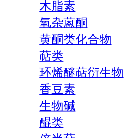
木脂素
氧杂蒽酮
黄酮类化合物
萜类
环烯醚萜衍生物
香豆素
生物碱
醌类