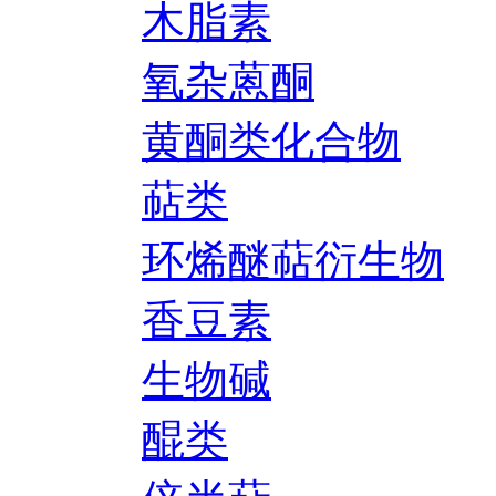
木脂素
氧杂蒽酮
黄酮类化合物
萜类
环烯醚萜衍生物
香豆素
生物碱
醌类