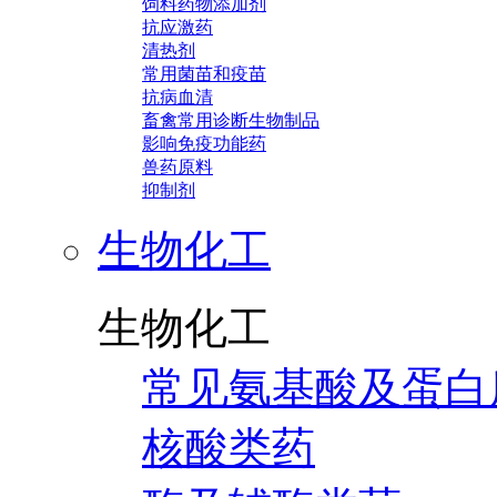
饲料药物添加剂
抗应激药
清热剂
常用菌苗和疫苗
抗病血清
畜禽常用诊断生物制品
影响免疫功能药
兽药原料
抑制剂
生物化工
生物化工
常见氨基酸及蛋白
核酸类药