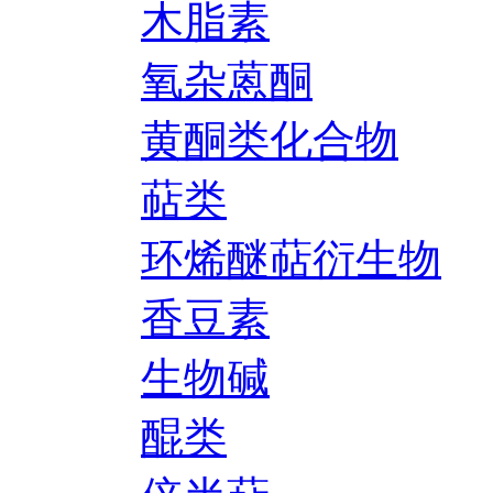
木脂素
氧杂蒽酮
黄酮类化合物
萜类
环烯醚萜衍生物
香豆素
生物碱
醌类