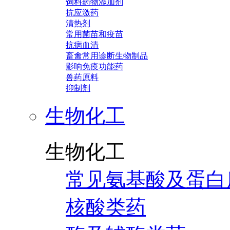
饲料药物添加剂
抗应激药
清热剂
常用菌苗和疫苗
抗病血清
畜禽常用诊断生物制品
影响免疫功能药
兽药原料
抑制剂
生物化工
生物化工
常见氨基酸及蛋白
核酸类药