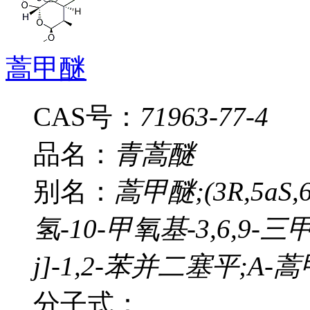
蒿甲醚
CAS号：
71963-77-4
品名：
青蒿醚
别名：
蒿甲醚;(3R,5aS,6R
氢-10-甲氧基-3,6,9-三甲
j]-1,2-苯并二塞平;A-
分子式：