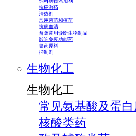
饲料药物添加剂
抗应激药
清热剂
常用菌苗和疫苗
抗病血清
畜禽常用诊断生物制品
影响免疫功能药
兽药原料
抑制剂
生物化工
生物化工
常见氨基酸及蛋白
核酸类药