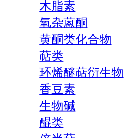
木脂素
氧杂蒽酮
黄酮类化合物
萜类
环烯醚萜衍生物
香豆素
生物碱
醌类