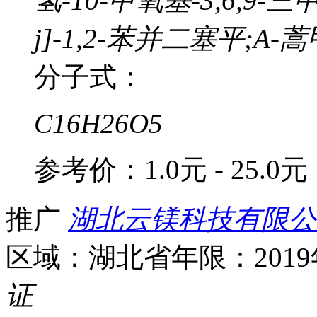
氢-10-甲氧基-3,6,9-三甲
j]-1,2-苯并二塞平;A-
分子式：
C16H26O5
参考价：
1.0元 - 25.0元
推广
湖北云镁科技有限公
区域：湖北省
年限：201
证