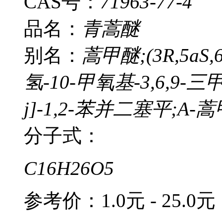
CAS号：
71963-77-4
品名：
青蒿醚
别名：
蒿甲醚;(3R,5aS,6R
氢-10-甲氧基-3,6,9-三甲
j]-1,2-苯并二塞平;A-
分子式：
C16H26O5
参考价：
1.0元 - 25.0元