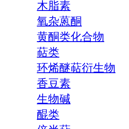
木脂素
氧杂蒽酮
黄酮类化合物
萜类
环烯醚萜衍生物
香豆素
生物碱
醌类