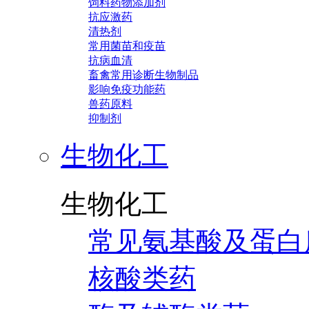
饲料药物添加剂
抗应激药
清热剂
常用菌苗和疫苗
抗病血清
畜禽常用诊断生物制品
影响免疫功能药
兽药原料
抑制剂
生物化工
生物化工
常见氨基酸及蛋白
核酸类药