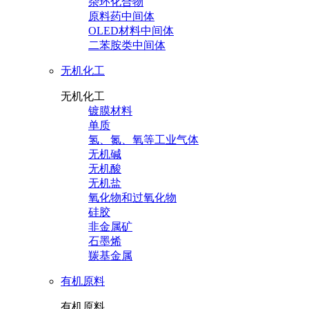
杂环化合物
原料药中间体
OLED材料中间体
二苯胺类中间体
无机化工
无机化工
镀膜材料
单质
氢、氮、氧等工业气体
无机碱
无机酸
无机盐
氧化物和过氧化物
硅胶
非金属矿
石墨烯
羰基金属
有机原料
有机原料