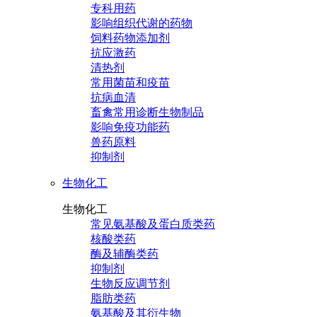
专科用药
影响组织代谢的药物
饲料药物添加剂
抗应激药
清热剂
常用菌苗和疫苗
抗病血清
畜禽常用诊断生物制品
影响免疫功能药
兽药原料
抑制剂
生物化工
生物化工
常见氨基酸及蛋白质类药
核酸类药
酶及辅酶类药
抑制剂
生物反应调节剂
脂肪类药
氨基酸及其衍生物