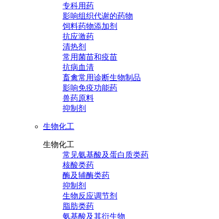
专科用药
影响组织代谢的药物
饲料药物添加剂
抗应激药
清热剂
常用菌苗和疫苗
抗病血清
畜禽常用诊断生物制品
影响免疫功能药
兽药原料
抑制剂
生物化工
生物化工
常见氨基酸及蛋白质类药
核酸类药
酶及辅酶类药
抑制剂
生物反应调节剂
脂肪类药
氨基酸及其衍生物