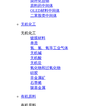
杂环化合物
原料药中间体
OLED材料中间体
二苯胺类中间体
无机化工
无机化工
镀膜材料
单质
氢、氮、氧等工业气体
无机碱
无机酸
无机盐
氧化物和过氧化物
硅胶
非金属矿
石墨烯
羰基金属
有机原料
有机原料