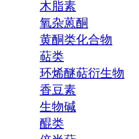
木脂素
氧杂蒽酮
黄酮类化合物
萜类
环烯醚萜衍生物
香豆素
生物碱
醌类