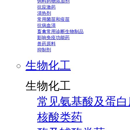
饲料药物添加剂
抗应激药
清热剂
常用菌苗和疫苗
抗病血清
畜禽常用诊断生物制品
影响免疫功能药
兽药原料
抑制剂
生物化工
生物化工
常见氨基酸及蛋白
核酸类药