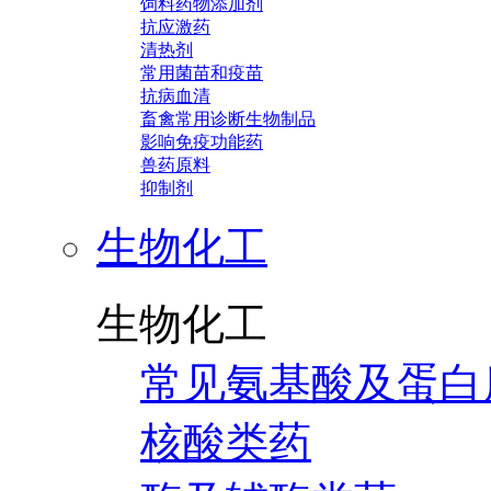
饲料药物添加剂
抗应激药
清热剂
常用菌苗和疫苗
抗病血清
畜禽常用诊断生物制品
影响免疫功能药
兽药原料
抑制剂
生物化工
生物化工
常见氨基酸及蛋白
核酸类药