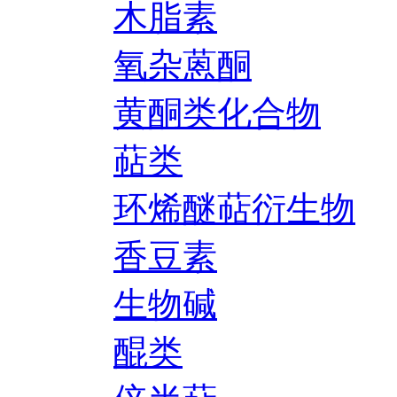
木脂素
氧杂蒽酮
黄酮类化合物
萜类
环烯醚萜衍生物
香豆素
生物碱
醌类