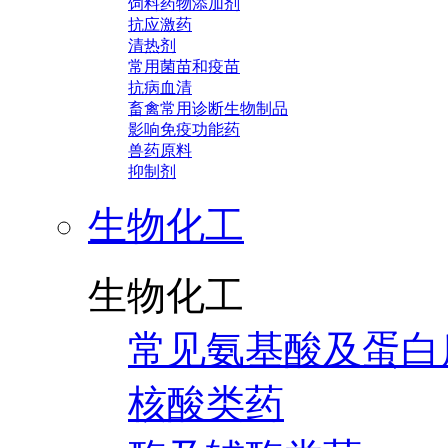
饲料药物添加剂
抗应激药
清热剂
常用菌苗和疫苗
抗病血清
畜禽常用诊断生物制品
影响免疫功能药
兽药原料
抑制剂
生物化工
生物化工
常见氨基酸及蛋白
核酸类药