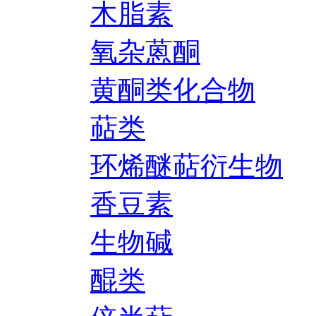
木脂素
氧杂蒽酮
黄酮类化合物
萜类
环烯醚萜衍生物
香豆素
生物碱
醌类