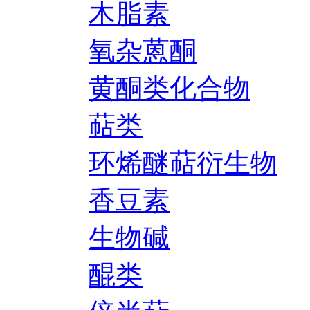
木脂素
氧杂蒽酮
黄酮类化合物
萜类
环烯醚萜衍生物
香豆素
生物碱
醌类