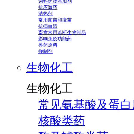
饲料药物添加剂
抗应激药
清热剂
常用菌苗和疫苗
抗病血清
畜禽常用诊断生物制品
影响免疫功能药
兽药原料
抑制剂
生物化工
生物化工
常见氨基酸及蛋白
核酸类药