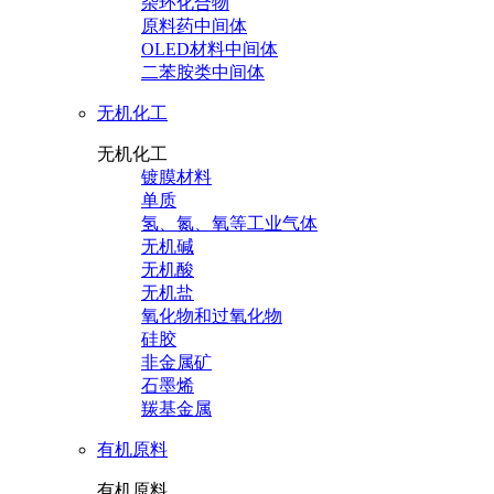
杂环化合物
原料药中间体
OLED材料中间体
二苯胺类中间体
无机化工
无机化工
镀膜材料
单质
氢、氮、氧等工业气体
无机碱
无机酸
无机盐
氧化物和过氧化物
硅胶
非金属矿
石墨烯
羰基金属
有机原料
有机原料