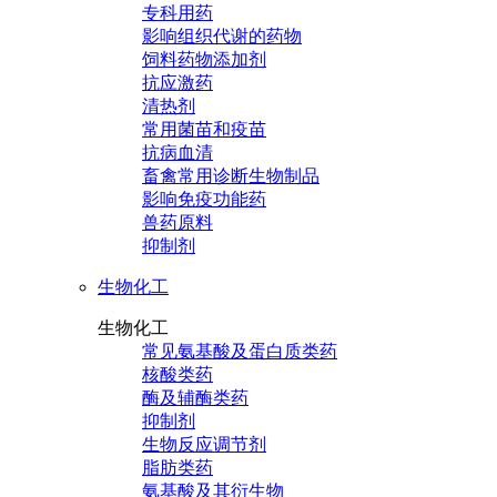
专科用药
影响组织代谢的药物
饲料药物添加剂
抗应激药
清热剂
常用菌苗和疫苗
抗病血清
畜禽常用诊断生物制品
影响免疫功能药
兽药原料
抑制剂
生物化工
生物化工
常见氨基酸及蛋白质类药
核酸类药
酶及辅酶类药
抑制剂
生物反应调节剂
脂肪类药
氨基酸及其衍生物