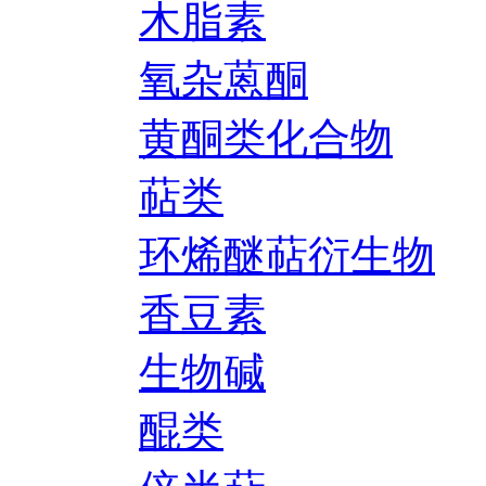
木脂素
氧杂蒽酮
黄酮类化合物
萜类
环烯醚萜衍生物
香豆素
生物碱
醌类