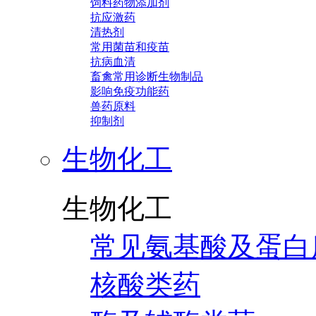
饲料药物添加剂
抗应激药
清热剂
常用菌苗和疫苗
抗病血清
畜禽常用诊断生物制品
影响免疫功能药
兽药原料
抑制剂
生物化工
生物化工
常见氨基酸及蛋白
核酸类药